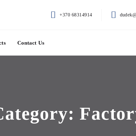
+370 68314914
dudek@
cts
Contact Us
Category:
Factor