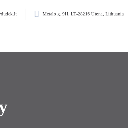
dudek.lt
Metalo g. 9H, LT-28216 Utena, Lithuania
y